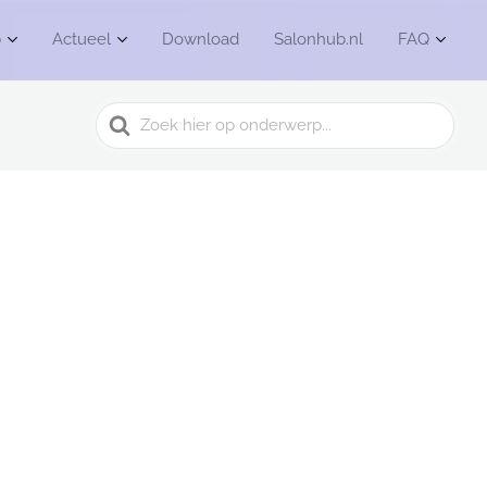
b
Actueel
Download
Salonhub.nl
FAQ
Search
For