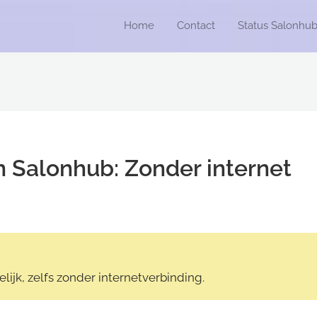
Home
Contact
Status Salonhu
in Salonhub: Zonder internet
lijk, zelfs zonder internetverbinding.